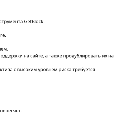
трумента GetBlock.
re.
ием.
ддержки на сайте, а также продублировать их на
тива с высоким уровнем риска требуется
пересчет.