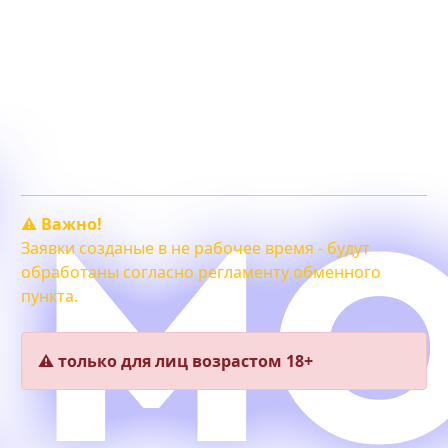
График работы:
Пн. — Сб. с 10:00 до 20:00.
Вск. - свободный график.
⚠️ Важно!
Заявки созданые в не рабочее время - будут
обработаны согласно регламенту обменного
пункта.
⚠️ только для лиц возрастом 18+