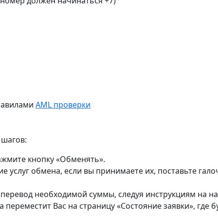
(номер должен начинаться +7)
равилами
AML проверки
 шагов:
ажмите кнопку «Обменять».
е услуг обмена, если вы принимаете их, поставьте гал
ь перевод необходимой суммы, следуя инструкциям на н
 переместит Вас на страницу «Состояние заявки», где бу