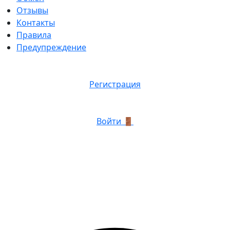
Отзывы
Контакты
Правила
Предупреждение
Регистрация
Войти 🚪
График роботы:
Пн. — Пт. с 12:00 до 23:00.
Сб. — Вск. свободный график.