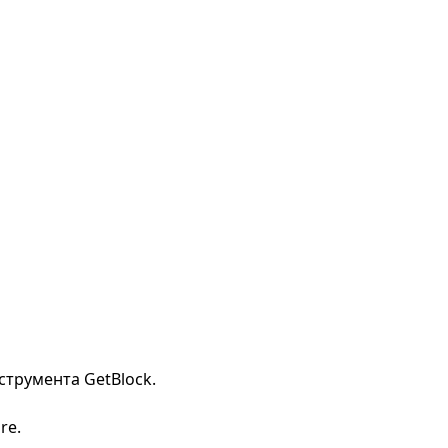
трумента GetBlock.
re.