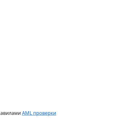
равилами
AML проверки