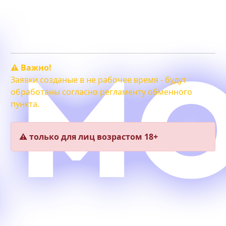
График работы:
Пн. — Сб. с 10:00 до 20:00.
Вск. - свободный график.
⚠️ Важно!
Заявки созданые в не рабочее время - будут
обработаны согласно регламенту обменного
пункта.
⚠️ только для лиц возрастом 18+