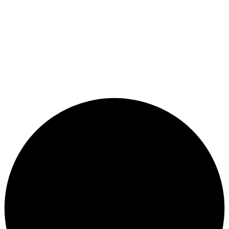
График роботы:
Пн. — Пт. с 12:00 до 23:00.
Сб. — Вск. свободный график.