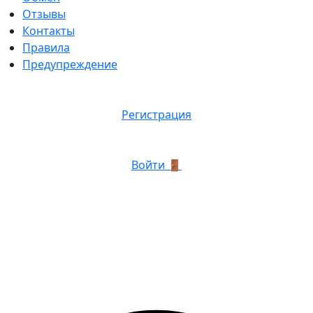
Отзывы
Контакты
Правила
Предупреждение
Регистрация
Войти 🚪
График роботы:
Пн. — Пт. с 12:00 до 23:00.
Сб. — Вск. свободный график.